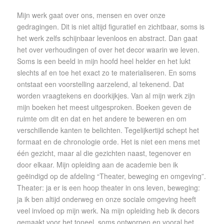
Mijn werk gaat over ons, mensen en over onze
gedragingen. Dit is niet altijd figuratief en zichtbaar, soms is
het werk zelfs schijnbaar levenloos en abstract. Dan gaat
het over verhoudingen of over het decor waarin we leven.
Soms is een beeld in mijn hoofd heel helder en het lukt
slechts af en toe het exact zo te materialiseren. En soms
ontstaat een voorstelling aarzelend, al tekenend. Dat
worden vraagtekens en doorkijkjes. Van al mijn werk zijn
mijn boeken het meest uitgesproken. Boeken geven de
ruimte om dit en dat en het andere te beweren en om
verschillende kanten te belichten. Tegelijkertijd schept het
formaat en de chronologie orde. Het is niet een mens met
één gezicht, maar al die gezichten naast, tegenover en
door elkaar. Mijn opleiding aan de academie ben ik
geëindigd op de afdeling “Theater, beweging en omgeving”.
Theater: ja er is een hoop theater in ons leven, beweging:
ja ik ben altijd onderweg en onze sociale omgeving heeft
veel invloed op mijn werk. Na mijn opleiding heb ik decors
gemaakt voor het toneel, soms ontworpen en vooral het